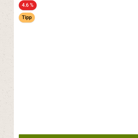
4.6 %
Tipp