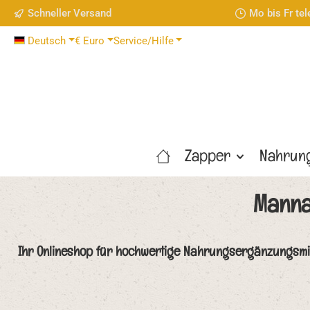
Schneller Versand
Mo bis Fr te
 Hauptinhalt springen
Zur Suche springen
Zur Hauptnavigation springen
Deutsch
€
Euro
Service/Hilfe
Zapper
Nahrun
Manna
Ihr Onlineshop für hochwertige Nahrungsergänzungsmit
Bildergalerie überspringen