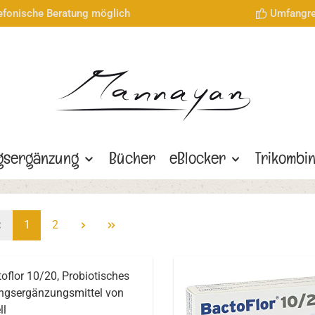
lefonische Beratung möglich
Umfangre
gsergänzung
Bücher
eBlocker
Trikombi
Seite
Seite
1
2