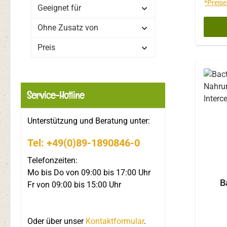
*Preise
Geeignet für
Mr
Einh
Ohne Zusatz von
bif
br
Preis
lo
acid
c
delb
Service-Hotline
-Lac
-Lac
Unterstützung und Beratung unter:
Lact
Tel: +49(0)89-1890846-0
Lact
105 m
Telefonzeiten:
Mo bis Do von 09:00 bis 17:00 Uhr
B
Fr von 09:00 bis 15:00 Uhr
Oder über unser
Kontaktformular
.