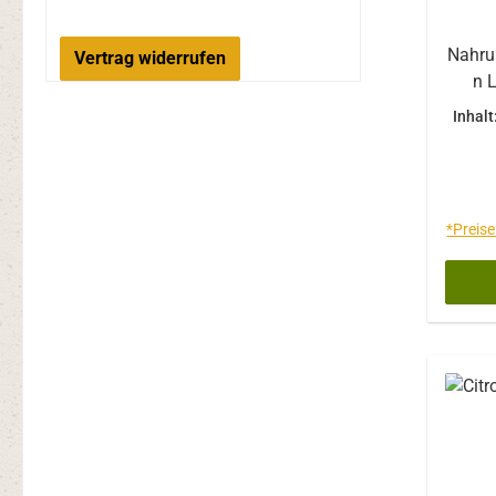
Nahru
Vertrag widerrufen
n 
Inhalt
longum
C Mal
*Preise
BactoF
KBE 
pr
glute
da
U
Diabe