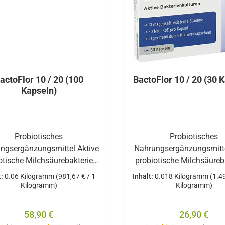
actoFlor 10 / 20 (100
BactoFlor 10 / 20 (30 
Kapseln)
Probiotisches
Probiotisches
ngsergänzungsmittel Aktive
Nahrungsergänzungsmitte
otische Milchsäurebakterien
probiotische Milchsäureb
it einem hohen Anteil an
mit einem hohen Ante
t:
0.06 Kilogramm
(981,67 € / 1
Inhalt:
0.018 Kilogramm
(1.4
fidobakterien sowie dem
Bifidobakterien sowi
Kilogramm)
Kilogramm)
rebiotischen Ballaststoff
prebiotischen Ballast
lin. Eine Kapsel enthält: 10
Inulin. Eine Kapsel enth
Regulärer Preis:
Regulärer P
58,90 €
26,90 €
nsaftstabile Kulturen / 20
magensaftstabile Kultur