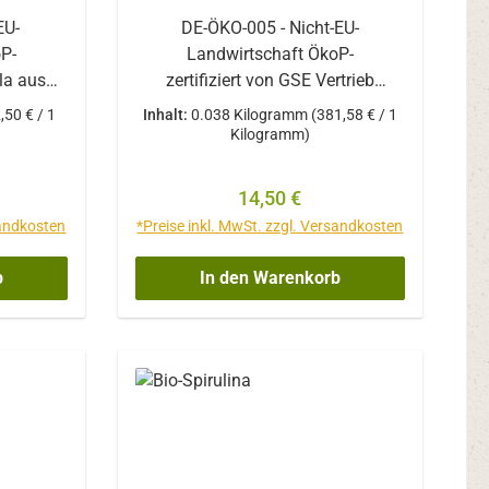
EU-
DE-ÖKO-005 - Nicht-EU-
Landwirtschaft ÖkoP-
lla aus
zertifiziert von GSE Vertrieb
Reich an
GmbH Grapefruit-Kern-
,50 € / 1
Inhalt:
0.038 Kilogramm
(381,58 € / 1
en und
Extrakt Zutaten Maltodextrin*Acer
Kilogramm)
rland
ola* Grapefruitkern-Extrakt*
 à 500
Trennmittel: Carnaubawachs,
reis:
Regulärer Preis:
14,50 €
r die
Siliciumdioxid * aus biologischem
sandkosten
*Preise inkl. MwSt. zzgl. Versandkosten
ella
Anbau Verzehrempfehlung: 3x
ommt Die
täglich 2 Tabletten mit genügend
b
In den Warenkorb
ella
Flüssigkeit verzehren. Die
ndlichen
angegebene empfohlene tägliche
egionen
Verzehrmenge darf nicht
ekte
überschritten werden.
 ein
Nahrungsergänzungsmittel sollten
strengste
nicht als Ersatz für eine
ntieren
ausgewogene und
abwechslungsreiche Ernährung