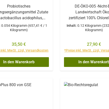
Probiotisches
DE-ÖKO-005 -Nicht-
ngsergänzungsmittel Zutate
Landwirtschaft ÖkoP-
Lactobacillus acidophilus,
zertifiziert 100% Chlore
rhamnosus und
ökologischer Aquakultur 
:
0.054 Kilogramm
(657,41 € / 1
Inhalt:
0.12 Kilogramm
(232
casei Bifidobacterium
Vitaminen, Aminosäur
Kilogramm)
Kilogramm)
 Inulin Calciumgluconat Vit
Mineralstoffen. Natu
amin
Qualität 240 Tabletten
Regulärer Preis:
Regulärer P
35,50 €
27,90 €
todextrin Magnesiumstearat
mgWissenswertes übe
 inkl. MwSt. zzgl. Versandkosten
*Preise inkl. MwSt. zzgl. Ver
lor enthält sechs Milliarden
Süßwasseralge Chlor
(koloniebildende Einheiten)
pyrenoidosa Woher sie k
In den Warenkorb
In den Warenkor
o Kapsel. Das Produkt ist
Süsswasseralge Chlor
n-, hefe- und lactosefrei und
pyrenoidosa wächst in lä
her auch bei Milchzucker-
und fast unberührten R
nverträglichkeit und für
Asiens. Intensive dir
tiker geeignet. Inhalt: 90
Sonneneinstrahlung,
Kapseln
subtropisches Klima und 
Qualitätskontrollen gara
optimale