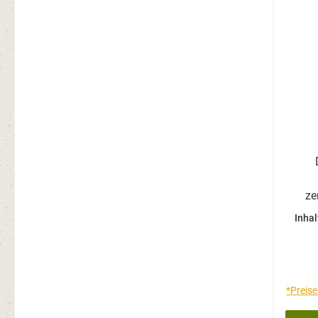
ze
GmbH
Inhal
hohen
Grapefruit
pflan
*Preise
Biofl