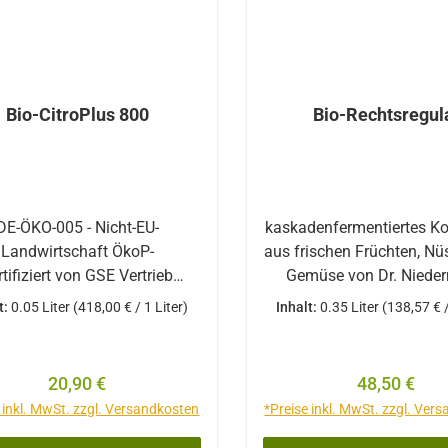
Wachstumsbedingunge
macht sie wirksamChlo
verdankt ihren Namen de
enthaltenen Chlorophyll (e
Pflanzenfarbstoff), da
Bio-CitroPlus 800
Bio-Rechtsregul
Sonnenenergie speicher
Chlorella-Algen sind ein
Grünalgen und zeichne
durch ihren hohen Geh
Vitaminen, Aminosäu
DE-ÖKO-005 - Nicht-EU-
kaskadenfermentiertes Ko
Mineralstoffen und sek
Landwirtschaft ÖkoP-
aus frischen Früchten, N
Pflanzenstoffen in e
rtifiziert von GSE Vertrieb
Gemüse von Dr. Niedermaier
organischen Verbindun
 standardisiert auf einen
Pharma GmbH DE-ÖKO
t:
0.05 Liter
(418,00 € / 1 Liter)
Inhalt:
0.35 Liter
(138,57 € /
Neben Chlorophyll en
 Bioflavonoid-Gehalt aus der
EU-/Nicht-EU-Landwirtsch
Chlorella auch and
 Zutaten Bioalkohol
zertifiziert Zutaten: W
Pflanzenfarbstoffe wie 
zliches Glyzerin Wasser Bio-
Zitronen, Datteln, Fei
Regulärer Preis:
Regulärer P
20,90 €
48,50 €
orange und rote
Grapefruitkern-Extrakt
Walnüsse, Sojabohn
 inkl. MwSt. zzgl. Versandkosten
*Preise inkl. MwSt. zzgl. Ver
Carotinoide. Anwendung
avonoide (800 mg / 100 ml)
Kokosnüsse, Zwiebeln, G
nicht anders empfohlen,
Antioxidationsmittel:
(pflanzlich), Sellerie, Soj