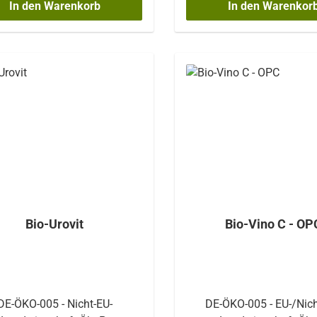
In den Warenkorb
In den Warenkor
Tabletten täglich
binsäure (Vitamin C)DE-ÖKO-
Acerolaextrakt(17,5% Vi
005 - Nicht-EU-
Artischocken, Erbsen, 
wirtschaftÖkoP-zertifiziert
Gewürzmischung, Cur
Inhalt: 50 ml
Safran Frei von:Farb-,
Konservierungsstoffen, A
Zucker, Gluten und Milc
natürlich für Veganer ge
Verzehrempfehlung: Mor
abends je 10ml Rechtsreg
(entspricht 1/2 Messb
unverdünnt - vor dem Sc
eine Weile im Mund bew
oder in einem halben Gla
Bio-Urovit
Bio-Vino C - OP
verdünnt, trinken. Vor Gebrauch
schütteln. Nach dem Ö
innerhalb eines Mon
verbrauchen. Vor Hitze und
Sonneneinstrahlung schütze
DE-ÖKO-005 - Nicht-EU-
DE-ÖKO-005 - EU-/Nich