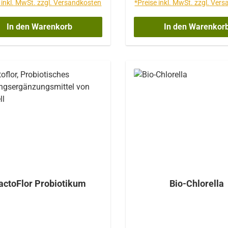
 inkl. MwSt. zzgl. Versandkosten
*Preise inkl. MwSt. zzgl. Ver
d. KBE (koloniebildende
Mrd. KBE (koloniebil
eiten) -Bifidobakterium
Einheiten) -Bifidoba
In den Warenkorb
In den Warenkor
idum -Bifidobakterium
bifidum -Bifidobak
eve -Bifidobakterium
breve -Bifidobakt
ngum -Laktobacillus
longum -Laktobac
ophilus -Lactobacillus
acidophilus -Lactob
asei -Lactobacillus
casei -Lactobaci
ruecki subsp. bulgaricus
delbruecki subsp. bul
tobacillus fermentum
-Lactobacillus fer
tobacillus rhamnosus -
-Lactobacillus rha
obacillus plantarum -
-Lactobacillus pla
ococcus lactis Inulin (FOS):
-Lactococcus lactis Inul
g Vitamin C: 2 mg Inhalt:
105 mg Vitamin C: 2 mg I
100 Kapseln
Kapseln
actoFlor Probiotikum
Bio-Chlorella