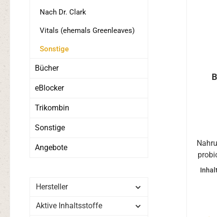
Nach Dr. Clark
Vitals (ehemals Greenleaves)
Sonstige
Bücher
B
eBlocker
Trikombin
Sonstige
Nahru
Angebote
probi
m
Inhal
Bi
Hersteller
p
Inu
Aktive Inhaltsstoffe
mage