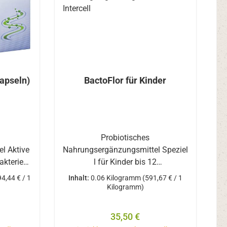
Kapseln)
BactoFlor für Kinder
Probiotisches
l Aktive
Nahrungsergänzungsmittel Speziel
akterien
l für Kinder bis 12
il an
Jahre Zutaten Ascorbinsäure
94,44 € / 1
Inhalt:
0.06 Kilogramm
(591,67 € / 1
e dem
(Vitamin C)Maisstärke
Kilogramm)
stoff
Bifidobakterium bifidum
ält: 10
Bifidobakterium breve
reis:
Regulärer Preis:
35,50 €
en / 20
Bifidobakterium infantis