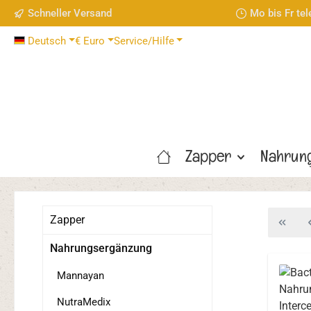
Schneller Versand
Mo bis Fr te
 Hauptinhalt springen
Zur Suche springen
Zur Hauptnavigation springen
Deutsch
€
Euro
Service/Hilfe
Zapper
Nahrun
Zapper
Nahrungsergänzung
Mannayan
NutraMedix