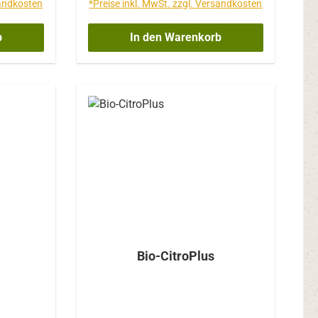
sandkosten
*Preise inkl. MwSt. zzgl. Versandkosten
dende
Bifidobakterium longum
kterium
Lactobacillus acidophilus
b
In den Warenkorb
terium
Lactobacillus casei Lactobacillus
erium
rhamnosus Streptococcus
illus
thermophilus Enthält 3 Milliarden
acillus
Bakterien pro GrammInhalt: 60 g
llus
Pulver
garicus
mentum
mnosus
ntarum
in (FOS):
nhalt: 30
Bio-CitroPlus