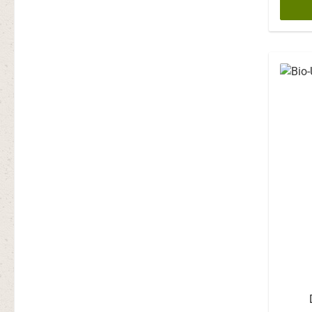
Ascor
Land