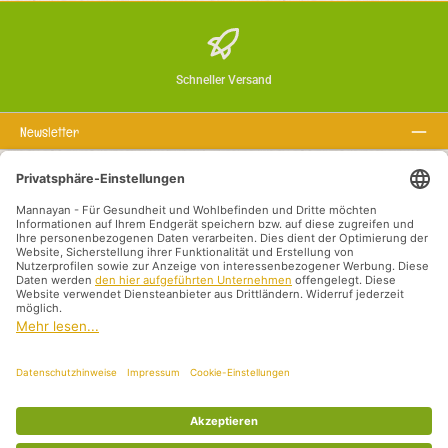
Schneller Versand
Newsletter
Über uns
Rechtstexte
Service-Hotline
Empfohlene Links
Zahlungsarten
Versandarten
Impressum
Datenschutz
AGB
Vertriebspartner International
Alle Preise inkl. gesetzl. Mehrwertsteuer zzgl.
Versandkosten
und ggf.
Nachnahmegebühren, wenn nicht anders angegeben.