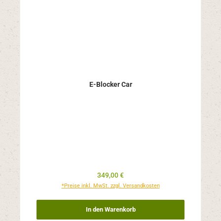
E-Blocker Car
Regulärer Preis:
349,00 €
*Preise inkl. MwSt. zzgl. Versandkosten
In den Warenkorb