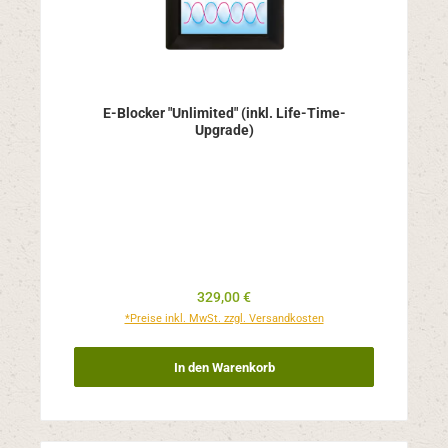
E-Blocker "Unlimited" (inkl. Life-Time-
Upgrade)
Regulärer Preis:
329,00 €
*Preise inkl. MwSt. zzgl. Versandkosten
In den Warenkorb