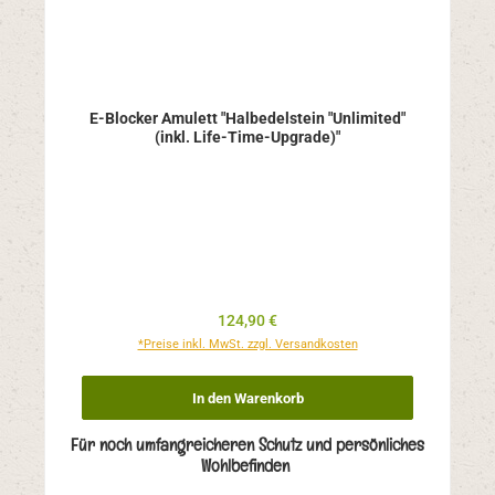
E-Blocker Amulett "Halbedelstein "Unlimited"
(inkl. Life-Time-Upgrade)"
Regulärer Preis:
124,90 €
*Preise inkl. MwSt. zzgl. Versandkosten
In den Warenkorb
Für noch umfangreicheren Schutz und persönliches
Wohlbefinden