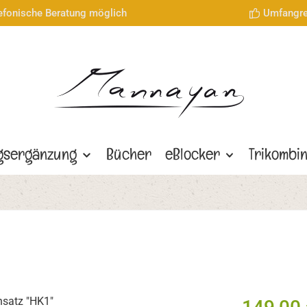
lefonische Beratung möglich
Umfangre
gsergänzung
Bücher
eBlocker
Trikombi