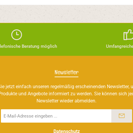
elefonische Beratung möglich
Umfangreiche
Newsletter
ie jetzt einfach unseren regelmäßig erscheinenden Newsletter, u
Produkte und Angebote informiert zu werden. Sie können sich je
Newsletter wieder abmelden.
E-
Mail-
Adresse
*
Datenschutz