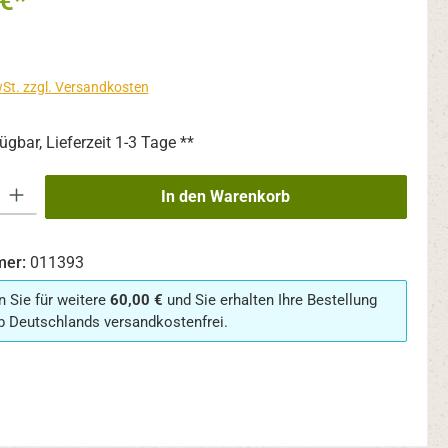
€*
wSt. zzgl. Versandkosten
ügbar, Lieferzeit 1-3 Tage **
 Gib den gewünschten Wert ein oder benutze die Schaltflächen um die An
In den Warenkorb
mer:
011393
n Sie für weitere
60,00 €
und Sie erhalten Ihre Bestellung
b Deutschlands versandkostenfrei.