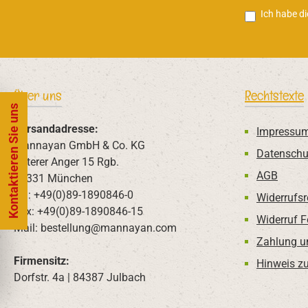
Ich habe d
Über uns
Rechtstexte
Kontaktieren Sie uns
Versandadresse:
Impressu
Mannayan GmbH & Co. KG
Datenschu
Unterer Anger 15 Rgb.
AGB
80331 München
Tel: +49(0)89-1890846-0
Widerrufsr
Fax: +49(0)89-1890846-15
Widerruf 
Mail: bestellung@mannayan.com
Zahlung u
Firmensitz:
Hinweis zu
Dorfstr. 4a | 84387 Julbach