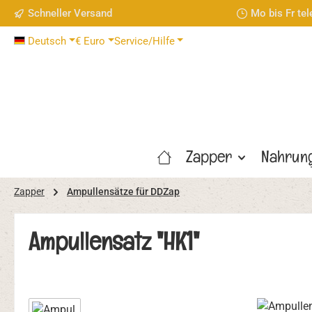
Schneller Versand
Mo bis Fr te
 Hauptinhalt springen
Zur Suche springen
Zur Hauptnavigation springen
Deutsch
€
Euro
Service/Hilfe
Zapper
Nahrun
Zapper
Ampullensätze für DDZap
Ampullensatz "HK1"
Bildergalerie überspringen