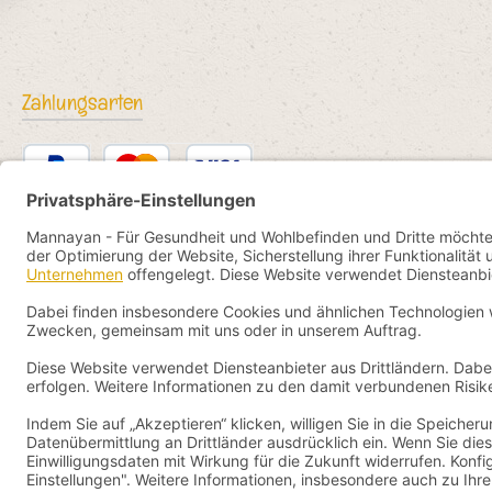
Zahlungsarten
PayPal
Kredit- oder Debitkarte
Bancontact
SEPA Lastschrift
eps
iDEAL
Przelewy24
Vorkasse
Pay by YaBandPay
WeChat Pay + AliPay