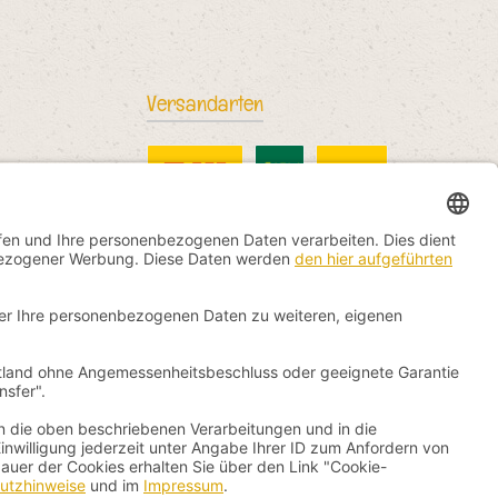
Versandarten
DHL Standard
China Post
DHL International