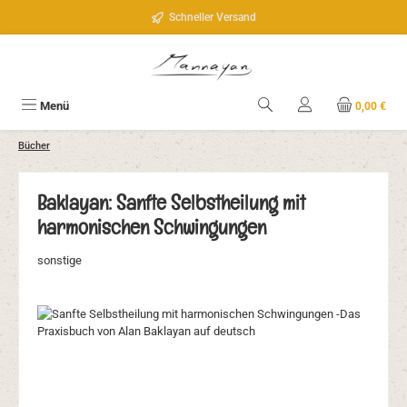
Zum Hauptinhalt springen
Schneller Versand
Menü
0,00 €
Bücher
Baklayan: Sanfte Selbstheilung mit
harmonischen Schwingungen
sonstige
Bildergalerie überspringen