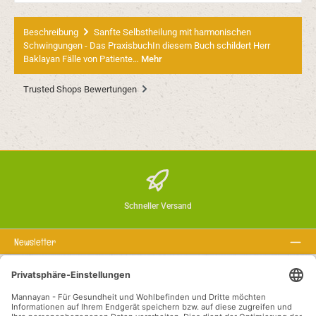
Beschreibung
Sanfte Selbstheilung mit harmonischen
Schwingungen - Das PraxisbuchIn diesem Buch schildert Herr
Baklayan Fälle von Patiente…
Mehr
Trusted Shops Bewertungen
Schneller Versand
Newsletter
Über uns
Rechtstexte