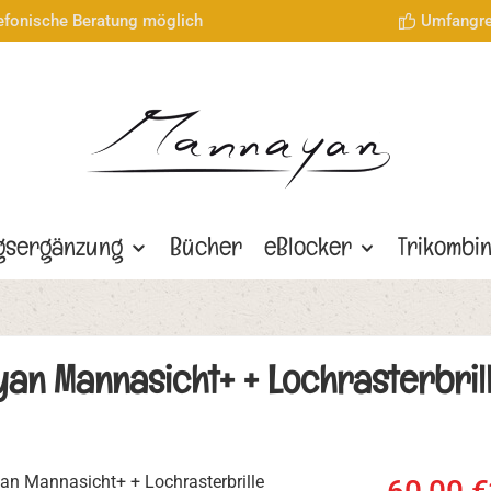
lefonische Beratung möglich
Umfangre
gsergänzung
Bücher
eBlocker
Trikombi
an Mannasicht+ + Lochrasterbril