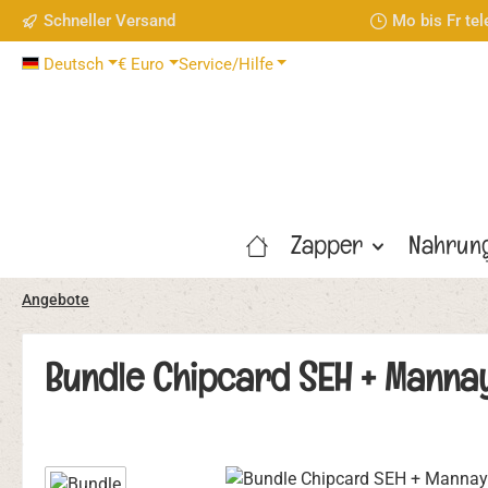
Schneller Versand
Mo bis Fr te
 Hauptinhalt springen
Zur Suche springen
Zur Hauptnavigation springen
Deutsch
€
Euro
Service/Hilfe
Zapper
Nahrun
Angebote
Bundle Chipcard SEH + Mannay
Bildergalerie überspringen