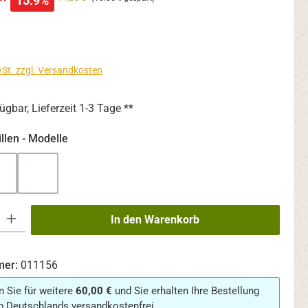
*
15.9%
wSt. zzgl. Versandkosten
ügbar, Lieferzeit 1-3 Tage **
auswählen
llen - Modelle
 (Rund)
Modell 2 (Eckig)
Modell 3 (Flieger)
 Gib den gewünschten Wert ein oder benutze die Schaltflächen um die An
In den Warenkorb
mer:
011156
n Sie für weitere
60,00 €
und Sie erhalten Ihre Bestellung
b Deutschlands versandkostenfrei.