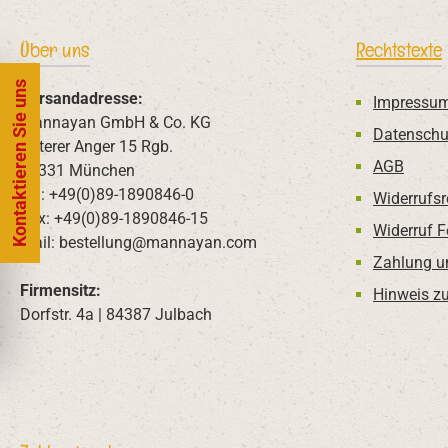
Über uns
Rechtstexte
Kontaktieren Sie uns
Versandadresse:
Impressu
Mannayan GmbH & Co. KG
Datenschu
Unterer Anger 15 Rgb.
AGB
80331 München
Tel: +49(0)89-1890846-0
Widerrufsr
Fax: +49(0)89-1890846-15
Widerruf 
Mail: bestellung@mannayan.com
Zahlung u
Firmensitz:
Hinweis zu
Dorfstr. 4a | 84387 Julbach