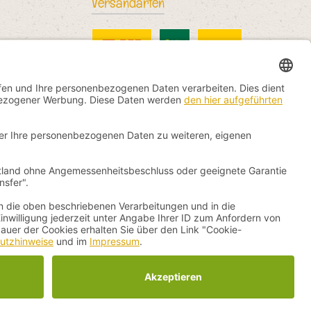
Versandarten
DHL Standard
China Post
DHL International
nicht anders angegeben.
by
ThemeWare®