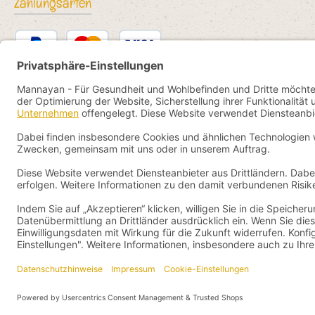
Zahlungsarten
PayPal
Kredit- oder Debitkarte
Bancontact
SEPA Lastschrift
eps
iDEAL
Przelewy24
Vorkasse
Pay by YaBandPay
WeChat Pay + AliPay
Alle Preise inkl. gesetzl.
© 2026 Mannaya