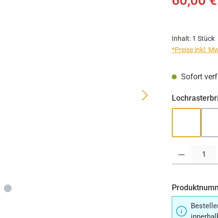
60,00 €
Inhalt:
1 Stück
*Preise inkl. M
Sofort verf
Lochrasterbri
Modell 1
Produkt Anzahl:
Produktnum
Bestelle
innerhal