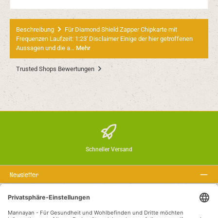
Beschreibung
Für Diamond Shield Zapper Chipkarte mit
Frequenzen Laufzeit: 1:23' Disclaimer Einige der hier getroffenen
Aussagen und die a…
Mehr
Trusted Shops Bewertungen
Schneller Versand
Newsletter
Über uns
Rechtstexte