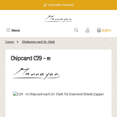
Zum Hauptinhalt springen
Schneller Versand
Menü
0,00 €
Zapper
Chipkarten nach Dr. Clark
Chipcard C29 - m
Bildergalerie überspringen