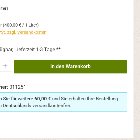
iter)
er
(400,00 € / 1 Liter)
wSt. zzgl. Versandkosten
ügbar, Lieferzeit 1-3 Tage **
 Gib den gewünschten Wert ein oder benutze die Schaltflächen um die An
In den Warenkorb
mer:
011251
n Sie für weitere
60,00 €
und Sie erhalten Ihre Bestellung
b Deutschlands versandkostenfrei.