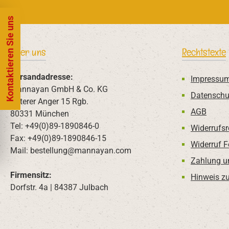
Kontaktieren Sie uns
Über uns
Rechtstexte
Versandadresse:
Impressu
Mannayan GmbH & Co. KG
Datenschu
Unterer Anger 15 Rgb.
AGB
80331 München
Tel: +49(0)89-1890846-0
Widerrufsr
Fax: +49(0)89-1890846-15
Widerruf 
Mail: bestellung@mannayan.com
Zahlung u
Firmensitz:
Hinweis zu
Dorfstr. 4a | 84387 Julbach