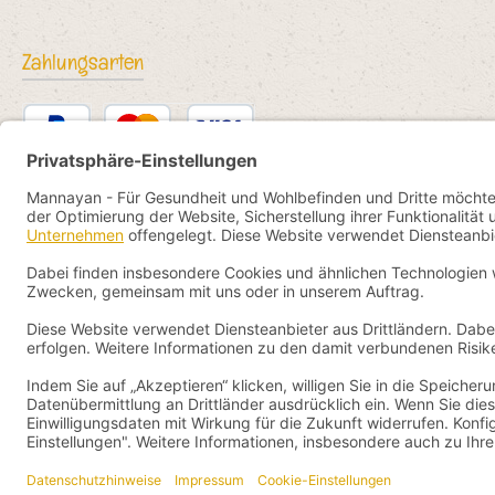
Zahlungsarten
PayPal
Kredit- oder Debitkarte
Bancontact
SEPA Lastschrift
eps
iDEAL
Przelewy24
Vorkasse
Pay by YaBandPay
WeChat Pay + AliPay
Alle Preise inkl. gesetzl.