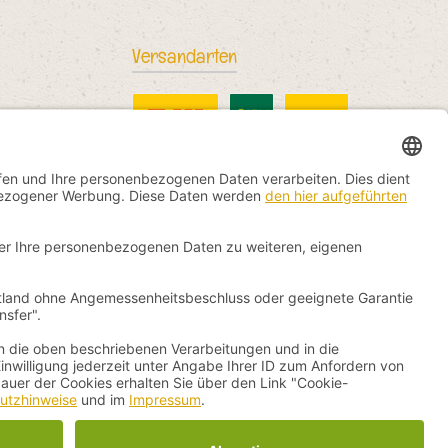
Versandarten
DHL Standard
China Post
DHL International
nicht anders angegeben.