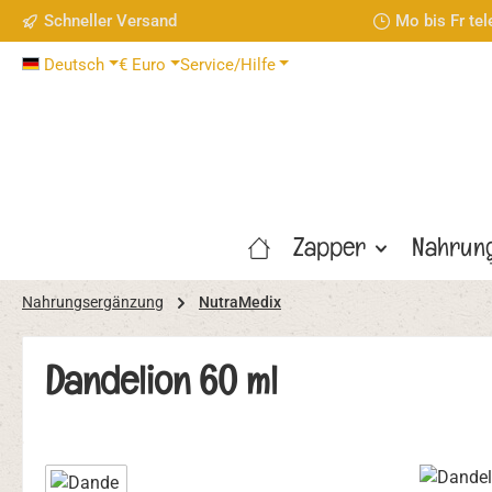
Schneller Versand
Mo bis Fr te
 Hauptinhalt springen
Zur Suche springen
Zur Hauptnavigation springen
Deutsch
€
Euro
Service/Hilfe
Zapper
Nahrun
Nahrungsergänzung
NutraMedix
Dandelion 60 ml
Bildergalerie überspringen