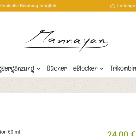
lefonische Beratung möglich
Umfangre
gsergänzung
Bücher
eBlocker
Trikombi
24,00 €