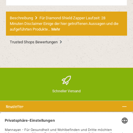
Beschreibung
Für Diamond Shield Zapper Laufzeit: 28
Minuten Disclaimer Einige der hier getroffenen Aussagen und die
aufgeführten Produkte…
Mehr
Trusted Shops Bewertungen
Schneller Versand
Newsletter
Über uns
Rechtstexte