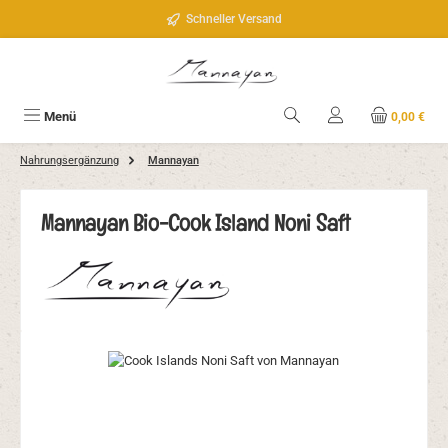
Zum Hauptinhalt springen
Schneller Versand
Menü
0,00 €
Nahrungsergänzung
Mannayan
Mannayan Bio-Cook Island Noni Saft
Bildergalerie überspringen