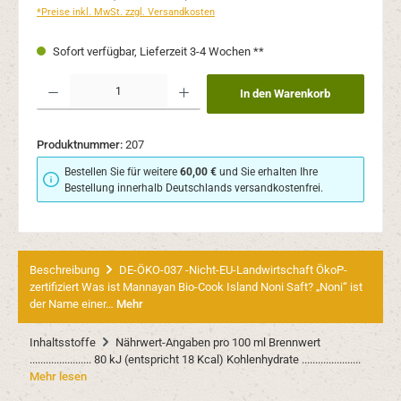
*Preise inkl. MwSt. zzgl. Versandkosten
Sofort verfügbar, Lieferzeit 3-4 Wochen **
Produkt Anzahl: Gib den gewünschten Wert ein oder benutze die Schaltflächen um 
In den Warenkorb
Produktnummer:
207
Bestellen Sie für weitere
60,00 €
und Sie erhalten Ihre
Bestellung innerhalb Deutschlands versandkostenfrei.
Beschreibung
DE-ÖKO-037 -Nicht-EU-Landwirtschaft ÖkoP-
zertifiziert Was ist Mannayan Bio-Cook Island Noni Saft? „Noni“ ist
der Name einer…
Mehr
Inhaltsstoffe
Nährwert-Angaben pro 100 ml Brennwert
....................... 80 kJ (entspricht 18 Kcal) Kohlenhydrate ......................
Mehr lesen