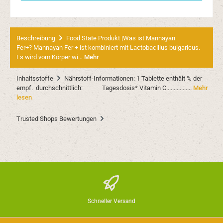
Beschreibung
Food State Produkt |Was ist Mannayan
Fer+? Mannayan Fer + ist kombiniert mit Lactobacillus bulgaricus.
Es wird vom Körper wi…
Mehr
Inhaltsstoffe
Nährstoff-Informationen: 1 Tablette enthält % der
empf. durchschnittlich: Tagesdosis* Vitamin C.................
Mehr
lesen
Trusted Shops Bewertungen
Schneller Versand