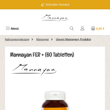
Zum Hauptinhalt springen
Schneller Versand
Menü
0,00 €
Nahrungsergänzung
Mannayan
Unsere Mannayan+ Produkte
Mannayan FER + (60 Tabletten)
Bildergalerie überspringen