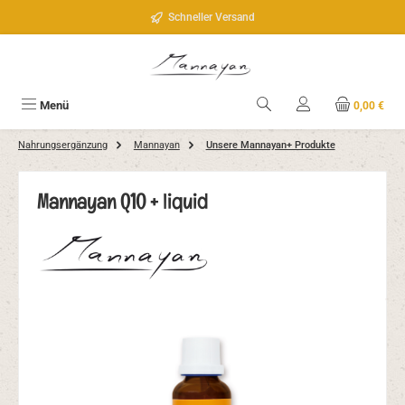
Zum Hauptinhalt springen
Schneller Versand
Menü
0,00 €
Nahrungsergänzung
Mannayan
Unsere Mannayan+ Produkte
Mannayan Q10 + liquid
Bildergalerie überspringen