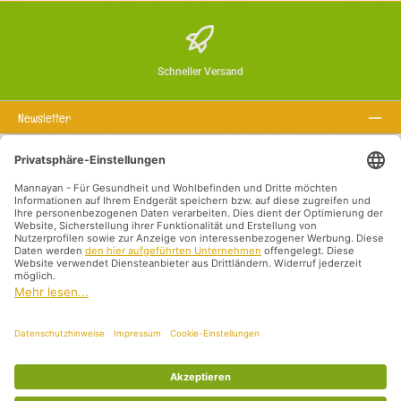
Schneller Versand
Newsletter
Über uns
Rechtstexte
Service-Hotline
Empfohlene Links
Zahlungsarten
Versandarten
Impressum
Datenschutz
AGB
Vertriebspartner International
Alle Preise inkl. gesetzl. Mehrwertsteuer zzgl.
Versandkosten
und ggf.
Nachnahmegebühren, wenn nicht anders angegeben.