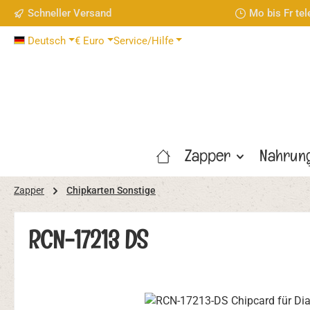
Schneller Versand
Mo bis Fr te
 Hauptinhalt springen
Zur Suche springen
Zur Hauptnavigation springen
Deutsch
€
Euro
Service/Hilfe
Zapper
Nahrun
Zapper
Chipkarten Sonstige
RCN-17213 DS
Bildergalerie überspringen