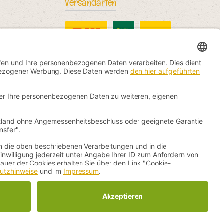
Versandarten
DHL Standard
China Post
DHL International
nicht anders angegeben.
by
ThemeWare®