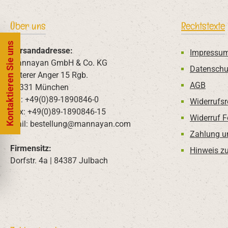
Über uns
Rechtstexte
Kontaktieren Sie uns
Versandadresse:
Impressu
Mannayan GmbH & Co. KG
Datenschu
Unterer Anger 15 Rgb.
AGB
80331 München
Tel: +49(0)89-1890846-0
Widerrufsr
Fax: +49(0)89-1890846-15
Widerruf 
Mail: bestellung@mannayan.com
Zahlung u
Firmensitz:
Hinweis zu
Dorfstr. 4a | 84387 Julbach