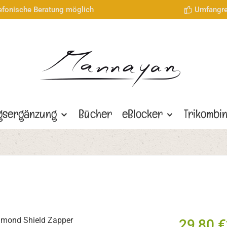
lefonische Beratung möglich
Umfangre
gsergänzung
Bücher
eBlocker
Trikombi
29,80 €