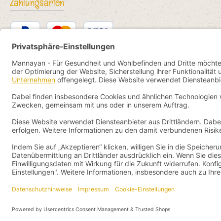
Zahlungsarten
PayPal
Kredit- oder Debitkarte
Bancontact
SEPA Lastschrift
eps
iDEAL
Przelewy24
Vorkasse
Pay by YaBandPay
WeChat Pay + AliPay
Alle Preise inkl. gesetzl.
© 2026 Mannaya