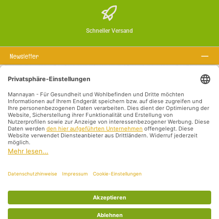
Schneller Versand
Newsletter
Über uns
Rechtstexte
Service-Hotline
Empfohlene Links
Zahlungsarten
Versandarten
Impressum
Datenschutz
AGB
Vertriebspartner International
Alle Preise inkl. gesetzl. Mehrwertsteuer zzgl.
Versandkosten
und ggf.
Nachnahmegebühren, wenn nicht anders angegeben.
© 2026 Mannayan - für Gesundheit und Wohlbefinden - Alle Rechte vorbehalten.