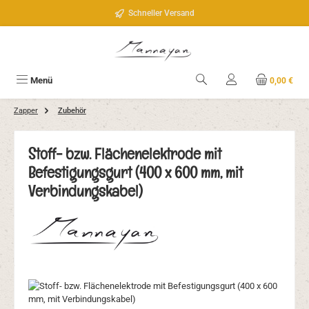
Zum Hauptinhalt springen
Schneller Versand
Menü
0,00 €
Zapper
Zubehör
Stoff- bzw. Flächenelektrode mit
Befestigungsgurt (400 x 600 mm, mit
Verbindungskabel)
Bildergalerie überspringen