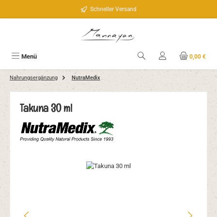
Zum Hauptinhalt springen
Schneller Versand
Menü
0,00 €
Nahrungsergänzung
NutraMedix
Takuna 30 ml
Bildergalerie überspringen