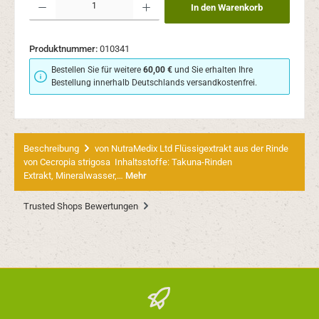
In den Warenkorb
Produktnummer:
010341
Bestellen Sie für weitere
60,00 €
und Sie erhalten Ihre
Bestellung innerhalb Deutschlands versandkostenfrei.
Beschreibung
von NutraMedix Ltd Flüssigextrakt aus der Rinde
von Cecropia strigosa Inhaltsstoffe: Takuna-Rinden
Extrakt, Mineralwasser,…
Mehr
Trusted Shops Bewertungen